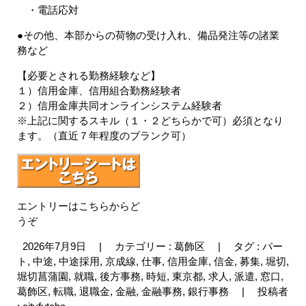
・電話応対
●その他、本部からの荷物の受け入れ、備品発注等の諸業
務など
【必要とされる勤務経験など】
１）信用金庫、信用組合勤務経験者
２）信用金庫共同オンラインシステム経験者
※上記に関するスキル（１・２どちらかで可）必須となり
ます。（直近７年程度のブランク可）
エントリーはこちらからど
うぞ
2026年7月9日
|
カテゴリー :
葛飾区
|
タグ :
パー
ト
,
中途
,
中途採用
,
京成線
,
仕事
,
信用金庫
,
信金
,
募集
,
堀切
,
堀切菖蒲園
,
就職
,
後方事務
,
時短
,
東京都
,
求人
,
派遣
,
窓口
,
葛飾区
,
転職
,
退職金
,
金融
,
金融事務
,
銀行事務
|
投稿者