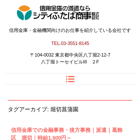
信用金庫・金融機関専門の派遣なら｜シティ
信用金庫・金融機関向けのお仕事を紹介している会社です
ふたば商事（株）
TEL.
03-3551-8145
〒104-0032 東京都中央区八丁堀2-12-7
八丁堀トーセイビルIII ２F
タグアーカイブ:
堀切菖蒲園
信用金庫での金融事務・後方事務｜派遣｜葛飾
区 堀切｜時給1,600円～