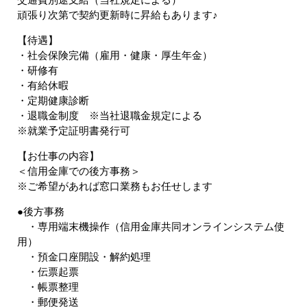
頑張り次第で契約更新時に昇給もあります♪
【待遇】
・社会保険完備（雇用・健康・厚生年金）
・研修有
・有給休暇
・定期健康診断
・退職金制度 ※当社退職金規定による
※就業予定証明書発行可
【お仕事の内容】
＜信用金庫での後方事務＞
※ご希望があれば窓口業務もお任せします
●後方事務
・専用端末機操作（信用金庫共同オンラインシステム使
用）
・預金口座開設・解約処理
・伝票起票
・帳票整理
・郵便発送